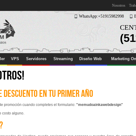
Nosotros
Trab
WhatsApp:+51915982998
CENT
(51
NIOS
ler
VPS
Servidores
Streaming
Diseño Web
Marketing On
OTROS!
 descuento en tu primer año
 de promoción cuando completes el formulario:
"memudoainkawebdesign"
e costo alguno.
?