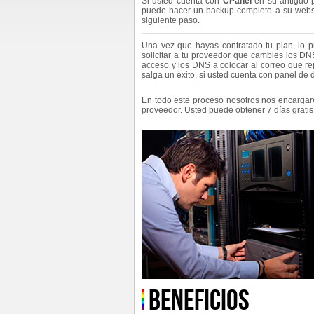
Si usted cuenta con
CPanel
en su antiguo p
puede hacer un backup completo a su websi
siguiente paso.
Una vez que hayas contratado tu plan, lo
solicitar a tu proveedor que cambies los DN
acceso y los DNS a colocar al correo que re
salga un éxito, si usted cuenta con panel d
En todo este proceso nosotros nos encargar
proveedor. Usted puede obtener 7 días grati
Beneficios