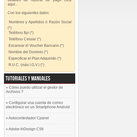
detalles de reporte de pago click
aquí...
Con los siguientes datos:
 Nombres y Apellidos ó Razón Social
(*)
 Teléfono fijo (*)
 Teléfono Celular (*)
 Escanear el Voucher Bancario (*)
 Nombre del Dominio (*)
 Especificar el Plan Adquirido (*)
 R.U.C. (más I.G.V.) (*)
Tutoriales y Manuales
»
Cómo puedo utilizar el gestor de
Archivos ?
»
Configurar una cuenta de correo
electrónico en un Smartphone Android
»
Autocontestador Cpanel
»
Adobe InDesign CS6