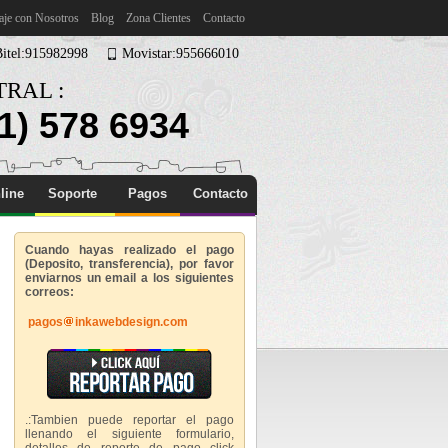
aje con Nosotros
Blog
Zona Clientes
Contacto
Bitel:915982998
Movistar:955666010
RAL :
1) 578 6934
line
Soporte
Pagos
Contacto
Cuando hayas realizado el pago
(Deposito, transferencia), por favor
enviarnos un email a los siguientes
correos:
 pagos
inkawebdesign.com
.:Tambien puede reportar el pago
llenando el siguiente formulario,