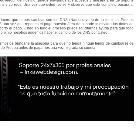
roveedor de Hosting, puede enviarnos sus accesos y nuestra área de soporte
te y correos. Una vez que usted revise y observe que esta completo pasara al
 primero que debes cambiar son los DNS (Nameservers) de tu dominio. Puedes
S una vez que reportes el pago nuestra área de soporte te enviara tus datos de
porto el pago. Usted en todo el proceso puede solicitarnos ayuda para que todo
e dominio nosotros podemos hacer el cambio de los DNS por Usted.
emos de brindarle la asesoría para que no tenga ningún temor de cambiarse de
s de Prueba antes de pagarnos una vez migrada su cuenta.