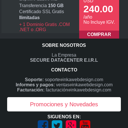
USD
Transferencia
150 GB
240.00
Certificado SSL Gratis
/año
Ilimitadas
No Incluye IGV.
+ 1 Dominio Gratis .COM
.NET o .ORG
COMPRAR
SOBRE NOSOTROS
La Empresa
SECURE DATACENTER E.I.R.L
CONTACTO
Soporte:
soporte
inkawebdesign.com
Informes y pagos:
ventas
inkawebdesign.com
Facturación:
facturación
inkawebdesign.com
Promociones y Novedades
SIGUENOS EN: