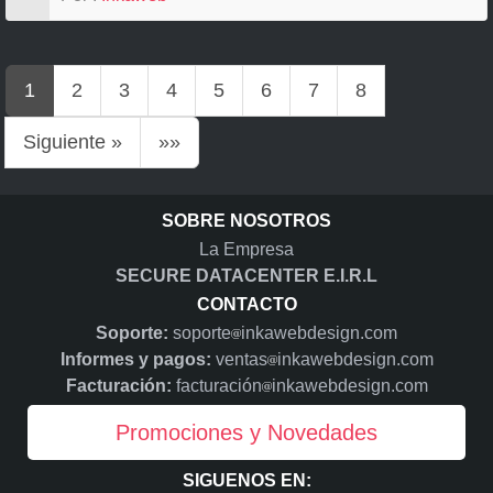
1
2
3
4
5
6
7
8
Siguiente »
»»
SOBRE NOSOTROS
La Empresa
SECURE DATACENTER E.I.R.L
CONTACTO
Soporte:
soporte
inkawebdesign.com
Informes y pagos:
ventas
inkawebdesign.com
Facturación:
facturación
inkawebdesign.com
Promociones y Novedades
SIGUENOS EN: