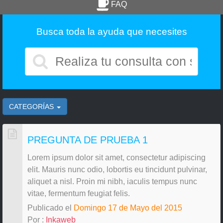
FAQ
Busca toda la ayuda que necesites
CATEGORÍAS
PREGUNTA DE PRUEBA 1
Lorem ipsum dolor sit amet, consectetur adipiscing
elit. Mauris nunc odio, lobortis eu tincidunt pulvinar,
aliquet a nisl. Proin mi nibh, iaculis tempus nunc
vitae, fermentum feugiat felis.
Publicado el
Domingo 17 de Mayo del 2015
Por :
Inkaweb