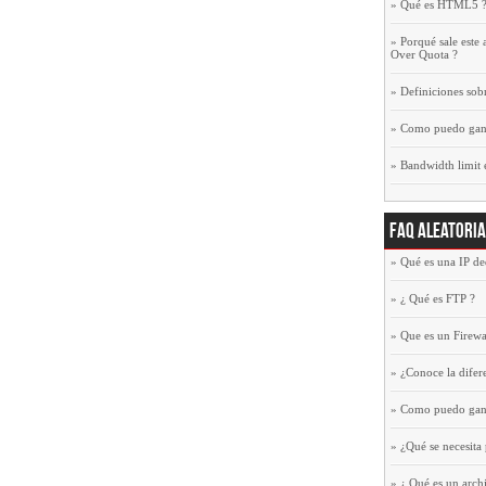
»
Qué es HTML5 
»
Porqué sale este 
Over Quota ?
»
Definiciones sob
»
Como puedo gana
»
Bandwidth limit
FAQ Aleatori
»
Qué es una IP de
»
¿ Qué es FTP ?
»
Que es un Firewa
»
¿Conoce la dife
»
Como puedo gana
»
¿Qué se necesita
»
¿ Qué es un archi