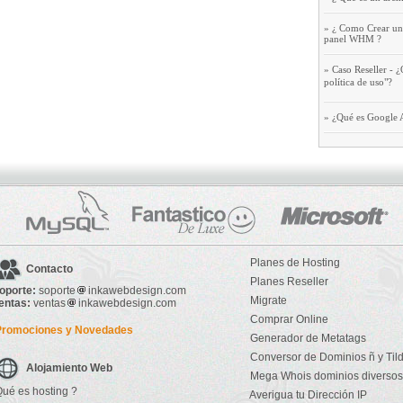
»
¿ Como Crear una
panel WHM ?
»
Caso Reseller - ¿
política de uso"?
»
¿Qué es Google 

Planes de Hosting
Contacto

Planes Reseller
oporte:
soporte
inkawebdesign.com

Migrate
entas:
ventas
inkawebdesign.com

Comprar Online
Promociones y Novedades

Generador de Metatags

Conversor de Dominios ñ y Til
Alojamiento Web

Mega Whois dominios diversos
Qué es hosting
?

Averigua tu Dirección IP