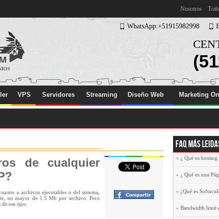
Nosotros
Trab
WhatsApp:+51915982998
CENT
(51
NIOS
ler
VPS
Servidores
Streaming
Diseño Web
Marketing On
FAQ más Leida
»
¿ Qué es hosting
ros de cualquier
TP?
»
¿ Qué es una Pá
»
¿Qué es Softacul
cuanto a archivos ejecutables o del sistema,
nte, no mayor de 1.5 Mb por archivo. Pero
de ese tipo.
»
Bandwidth limit