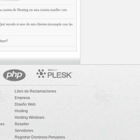
 cuenta de Hosting en una cuenta reseller con
Qué sucede si uno de mis clientes incumple con las
Apps?

Libro de Reclamaciones

Empresa

Diseño Web

Hosting

Hosting Windows
des

Reseller

Servidores

Registrar Dominios Peruanos