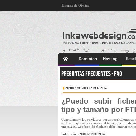
Enterate de Ofertas
MEJOR
HOSTING PERU
Y REGISTROS DE DOMI
Dominios
Hosting
Resel
Preguntas Frecuentes - FAQ
Publicación : 2008-12-19 07:21:57
¿Puedo subir fiche
tipo y tamaño por F
Generalmente los servidores tienen restricciones en 
también hay restricciones en el tamaño, normalme
una pagina web bien diseñada no debe tener archivos 
Publicación : 2008-12-19 07:21:57