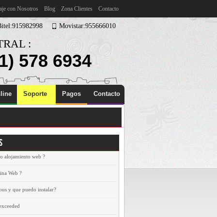
aje con Nosotros
Blog
Zona Clientes
Contacto
Bitel:915982998
Movistar:955666010
RAL :
1) 578 6934
line
Soporte
Pagos
Contacto
s
 o alojamiento web ?
gina Web ?
ous y que puedo instalar?
 exceeded