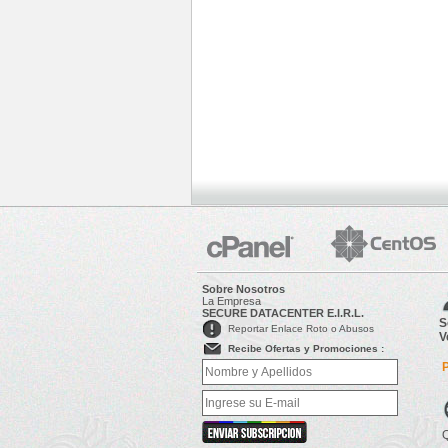
Sobre Nosotros
La Empresa
SECURE DATACENTER E.I.R.L.
S
Reportar Enlace Roto o Abusos
V
Recibe Ofertas y Promociones :

