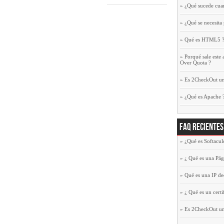
»
¿Qué sucede cua
»
¿Qué se necesita
»
Qué es HTML5 
»
Porqué sale este 
Over Quota ?
»
Es 2CheckOut una
»
¿Qué es Apache 
FAQ Recientes
»
¿Qué es Softacul
»
¿ Qué es una Pá
»
Qué es una IP de
»
¿ Qué es un cert
»
Es 2CheckOut una