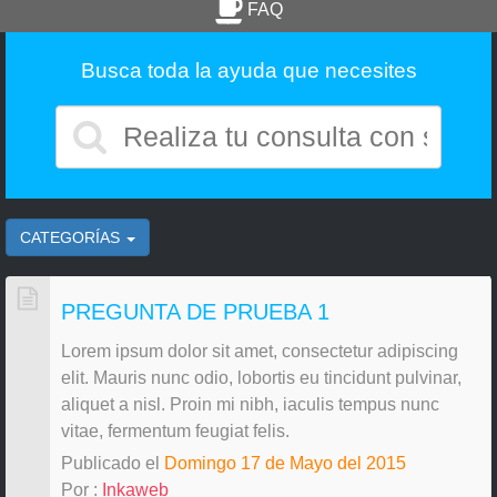
FAQ
Busca toda la ayuda que necesites
CATEGORÍAS
PREGUNTA DE PRUEBA 1
Lorem ipsum dolor sit amet, consectetur adipiscing
elit. Mauris nunc odio, lobortis eu tincidunt pulvinar,
aliquet a nisl. Proin mi nibh, iaculis tempus nunc
vitae, fermentum feugiat felis.
Publicado el
Domingo 17 de Mayo del 2015
Por :
Inkaweb