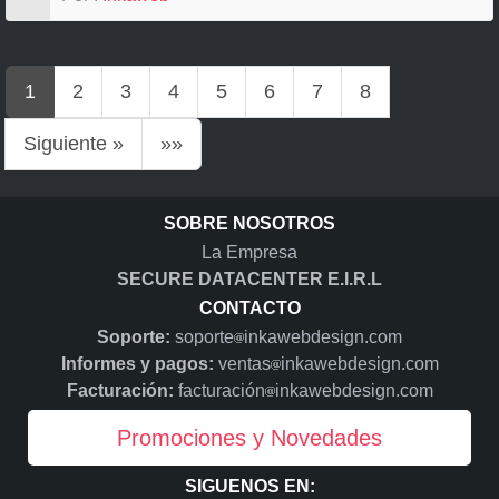
1
2
3
4
5
6
7
8
Siguiente »
»»
SOBRE NOSOTROS
La Empresa
SECURE DATACENTER E.I.R.L
CONTACTO
Soporte:
soporte
inkawebdesign.com
Informes y pagos:
ventas
inkawebdesign.com
Facturación:
facturación
inkawebdesign.com
Promociones y Novedades
SIGUENOS EN: